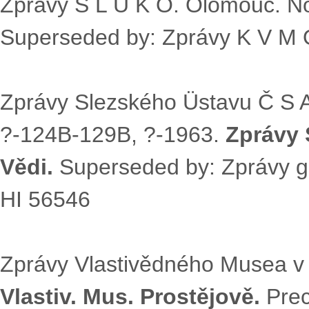
Zprávy S L U K O. Olomouc. N
Superseded by: Zprávy K V M 
Zprávy Slezského Üstavu Č S A
?-124B-129B, ?-1963.
Zprávy S
Vědi.
Superseded by: Zprávy g
HI 56546
Zprávy Vlastivědného Musea v 
Vlastiv. Mus. Prostějově.
Prec