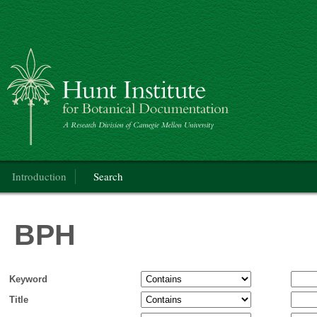
BPH
Main menu
Introduction
Search
BPH
Keyword
Title