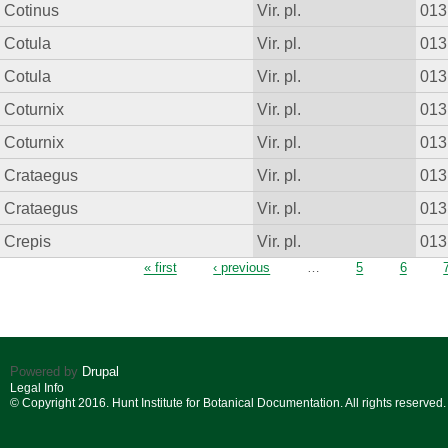
Cotinus
Vir. pl.
013
Cotula
Vir. pl.
013
Cotula
Vir. pl.
013
Coturnix
Vir. pl.
013
Coturnix
Vir. pl.
013
Crataegus
Vir. pl.
013
Crataegus
Vir. pl.
013
Crepis
Vir. pl.
013
Pages
« first
‹ previous
…
5
6
Powered by
Drupal
Legal Info
© Copyright 2016. Hunt Institute for Botanical Documentation. All rights reserved