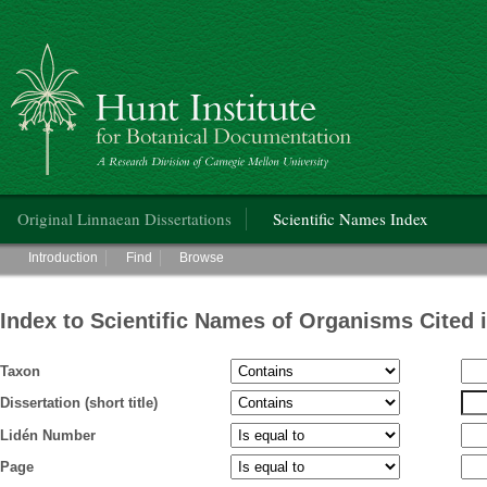
Hunt Institute for Botanical Documentation
Main menu
Original Linnaean Dissertations
Scientific Names Index
Main menu
Introduction
Find
Browse
Index to Scientific Names of Organisms Cited 
Taxon
Dissertation (short title)
Lidén Number
Page