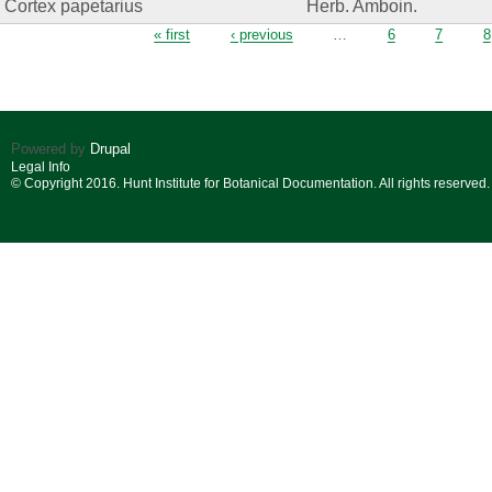
Cortex papetarius
Herb. Amboin.
Pages
« first
‹ previous
…
6
7
8
Powered by
Drupal
Legal Info
© Copyright 2016. Hunt Institute for Botanical Documentation. All rights reserved