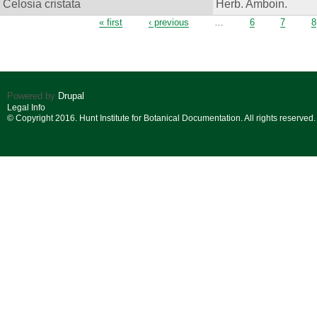
Celosia cristata
Herb. Amboin.
Pages
« first
‹ previous
…
6
7
8
Powered by
Drupal
Legal Info
© Copyright 2016. Hunt Institute for Botanical Documentation. All rights reserved