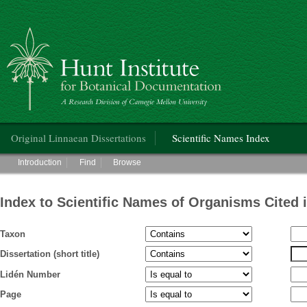
Hunt Institute for Botanical Documentation
Main menu
Original Linnaean Dissertations
Scientific Names Index
Main menu
Introduction
Find
Browse
Index to Scientific Names of Organisms Cited 
Taxon
Dissertation (short title)
Lidén Number
Page