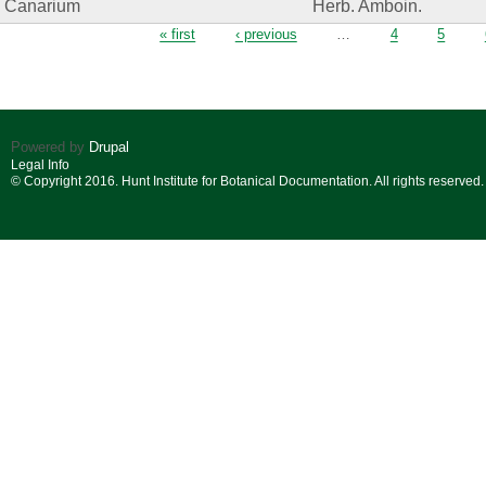
Canarium
Herb. Amboin.
Pages
« first
‹ previous
…
4
5
Powered by
Drupal
Legal Info
© Copyright 2016. Hunt Institute for Botanical Documentation. All rights reserved