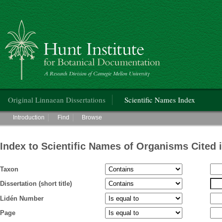
Hunt Institute for Botanical Documentation
Main menu
Original Linnaean Dissertations
Scientific Names Index
Main menu
Introduction
Find
Browse
Index to Scientific Names of Organisms Cited 
Taxon
Dissertation (short title)
Lidén Number
Page