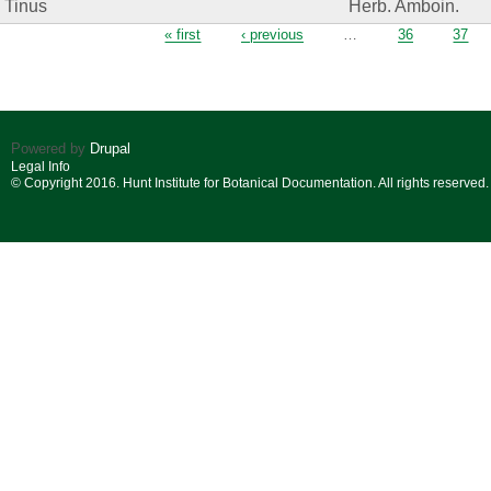
Tinus
Herb. Amboin.
Pages
« first
‹ previous
…
36
37
Powered by
Drupal
Legal Info
© Copyright 2016. Hunt Institute for Botanical Documentation. All rights reserved