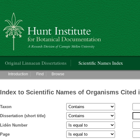
Hunt Institute for Botanical Documentation
Main menu
Original Linnaean Dissertations
Scientific Names Index
Main menu
Introduction
Find
Browse
Index to Scientific Names of Organisms Cited 
Taxon
Dissertation (short title)
Lidén Number
Page