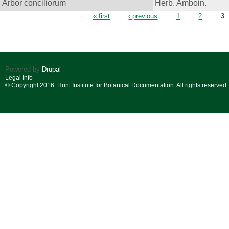
Arbor conciliorum
Herb. Amboin.
Pages
« first
‹ previous
1
2
3
Powered by
Drupal
Legal Info
© Copyright 2016. Hunt Institute for Botanical Documentation. All rights reserved