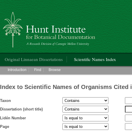
Hunt Institute for Botanical Documentation
Main menu
Original Linnaean Dissertations
Scientific Names Index
Main menu
Introduction
Find
Browse
Index to Scientific Names of Organisms Cited 
Taxon
Dissertation (short title)
Lidén Number
Page