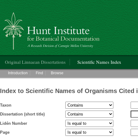
Hunt Institute for Botanical Documentation
Main menu
Original Linnaean Dissertations
Scientific Names Index
Main menu
Introduction
Find
Browse
Index to Scientific Names of Organisms Cited 
Taxon
Dissertation (short title)
Lidén Number
Page