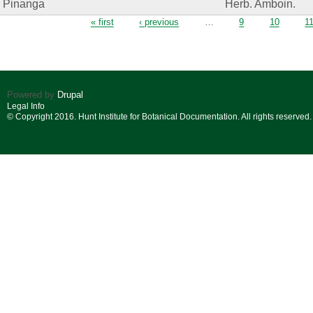
Pinanga
Herb. Amboin.
Pages
« first
‹ previous
…
9
10
1
Powered by
Drupal
Legal Info
© Copyright 2016. Hunt Institute for Botanical Documentation. All rights reserved