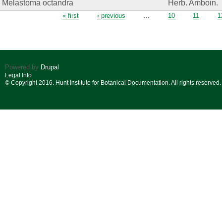
Melastoma octandra
Herb. Amboin.
Pages
« first
‹ previous
…
10
11
1
Powered by
Drupal
Legal Info
© Copyright 2016. Hunt Institute for Botanical Documentation. All rights reserved