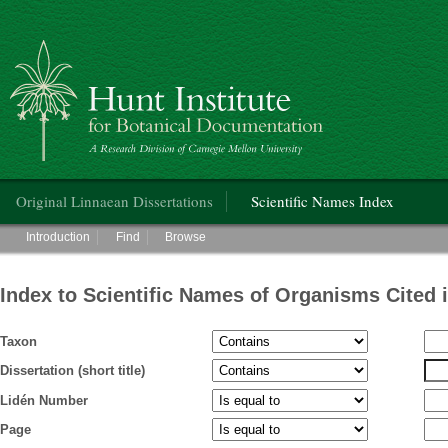
Hunt Institute for Botanical Documentation
Main menu
Original Linnaean Dissertations
Scientific Names Index
Main menu
Introduction
Find
Browse
Index to Scientific Names of Organisms Cited 
Taxon
Dissertation (short title)
Lidén Number
Page