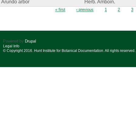
Arundo arbor
Herb. Amboin.
Pages
« first
‹ previous
1
2
3
Powered by
Drupal
Legal Info
© Copyright 2016. Hunt Institute for Botanical Documentation. All rights reserved