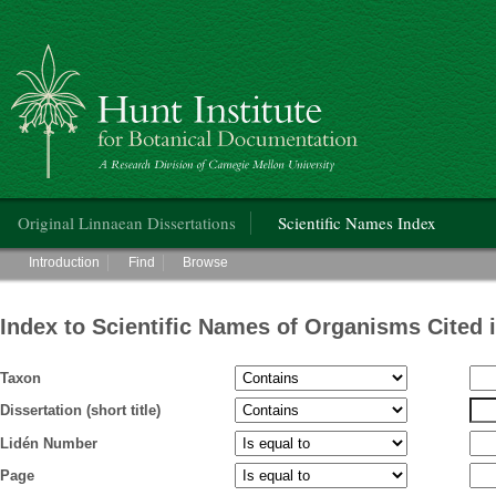
Hunt Institute for Botanical Documentation
Main menu
Original Linnaean Dissertations
Scientific Names Index
Main menu
Introduction
Find
Browse
Index to Scientific Names of Organisms Cited 
Taxon
Dissertation (short title)
Lidén Number
Page