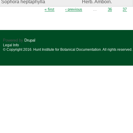
Sophora heptaphylla
Herb. Amboin.
Pages
« first
‹ previous
…
36
37
Powered by
Drupal
Legal Info
© Copyright 2016. Hunt Institute for Botanical Documentation. All rights reserved