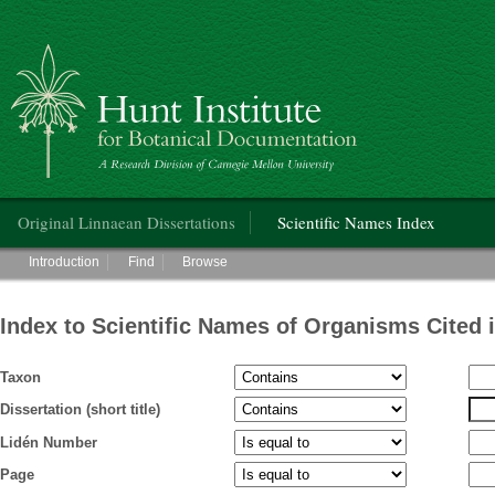
Hunt Institute for Botanical Documentation
Main menu
Original Linnaean Dissertations
Scientific Names Index
Main menu
Introduction
Find
Browse
Index to Scientific Names of Organisms Cited 
Taxon
Dissertation (short title)
Lidén Number
Page