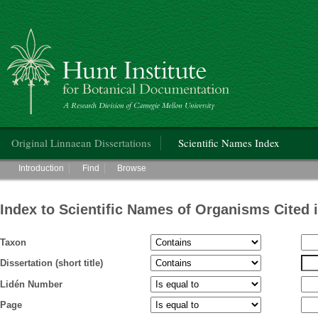
Hunt Institute for Botanical Documentation
Main menu
Original Linnaean Dissertations
Scientific Names Index
Main menu
Introduction
Find
Browse
Index to Scientific Names of Organisms Cited 
Taxon
Dissertation (short title)
Lidén Number
Page