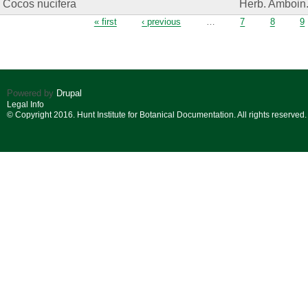
Cocos nucifera
Herb. Amboin
Pages
« first
‹ previous
…
7
8
9
Powered by
Drupal
Legal Info
© Copyright 2016. Hunt Institute for Botanical Documentation. All rights reserved