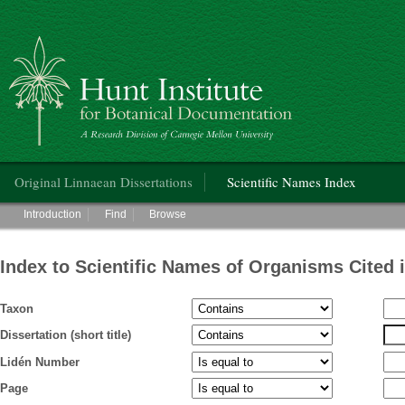
Hunt Institute for Botanical Documentation
Main menu
Original Linnaean Dissertations
Scientific Names Index
Main menu
Introduction
Find
Browse
Index to Scientific Names of Organisms Cited 
Taxon
Dissertation (short title)
Lidén Number
Page