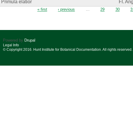
Primula elatior
Fl. Ang
Pages
« first
‹ previous
…
29
30
3
Powered by
Drupal
Legal Info
© Copyright 2016. Hunt Institute for Botanical Documentation. All rights reserved