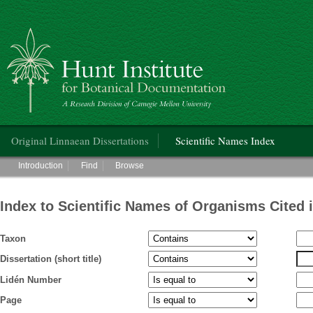
Hunt Institute for Botanical Documentation
Main menu
Original Linnaean Dissertations
Scientific Names Index
Main menu
Introduction
Find
Browse
Index to Scientific Names of Organisms Cited 
Taxon
Dissertation (short title)
Lidén Number
Page