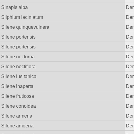
Sinapis alba
Dem
Silphium laciniatum
Dem
Silene quinquevulnera
Dem
Silene portensis
Dem
Silene portensis
Dem
Silene nocturna
Dem
Silene noctiflora
Dem
Silene lusitanica
Dem
Silene inaperta
Dem
Silene fruticosa
Dem
Silene conoidea
Dem
Silene armeria
Dem
Silene amoena
Dem