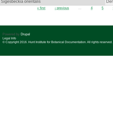
Sigesbeckia orientalis
Dem
Pages
« first
‹ previous
…
4
5
Powered by
Drupal
Legal Info
© Copyright 2016. Hunt Institute for Botanical Documentation. All rights reserved