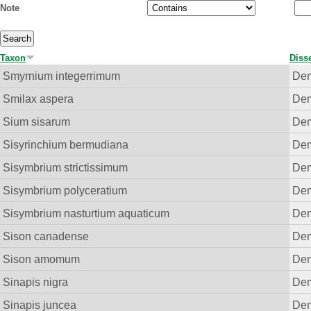
Note
Taxon
Disse
Smyrnium integerrimum
Dem
Smilax aspera
Dem
Sium sisarum
Dem
Sisyrinchium bermudiana
Dem
Sisymbrium strictissimum
Dem
Sisymbrium polyceratium
Dem
Sisymbrium nasturtium aquaticum
Dem
Sison canadense
Dem
Sison amomum
Dem
Sinapis nigra
Dem
Sinapis juncea
Dem